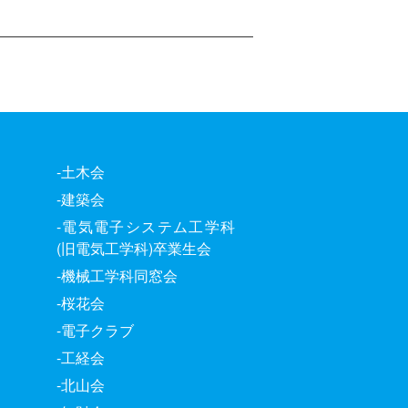
-土木会
-建築会
-電気電子システム工学科
(旧電気工学科)卒業生会
-機械工学科同窓会
-桜花会
-電子クラブ
-工経会
-北山会