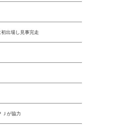
に初出場し見事完走
ＰＪが協力