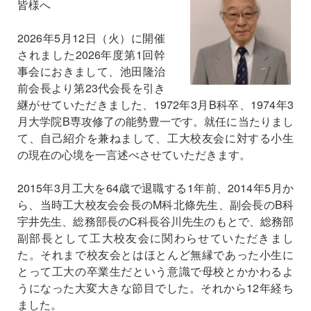
皆様へ
2026年5月12日（火）に開催
されました2026年度第1回幹
事会におきまして、池田隆治
前会長より第23代会長を引き
継がせていただきました、1972年3月B科卒、1974年3
月大学院B専攻修了の能勢豊一です。就任に当たりまし
て、自己紹介を兼ねまして、工大校友会に対する小生
の現在の心境を一言述べさせていただきます。
2015年3月工大を64歳で退職する1年前、2014年5月か
ら、当時工大校友会会長のM科北條先生、副会長のB科
宇井先生、総務部長のC科長谷川先生のもとで、総務部
副部長として工大校友会に関わらせていただきまし
た。それまで校友会とはほとんど無縁であった小生に
とって工大の卒業生だという意識で母校とかかわるよ
うになった大変大きな節目でした。それから12年経ち
ました。