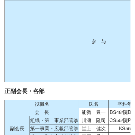
参 与
正副会長・各部
役職名
氏名
卒科年
会 長
能勢 豊一
BS48/院BS
組織・第二事業部管掌
川濵 隆司
CS55/院PH
副会長
第一事業・広報部管掌
堂上 健次
KS55