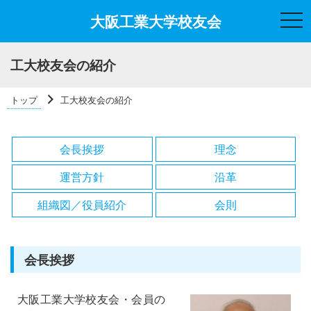
大阪工業大学校友会
t
o
g
g
l
工大校友会の紹介
e
n
a
トップ
工大校友会の紹介
v
i
g
a
t
会長挨拶
理念
i
o
n
運営方針
沿革
組織図／役員紹介
会則
会長挨拶
大阪工業大学校友会・会員の