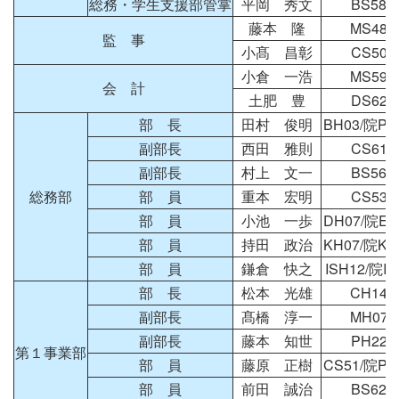
総務・学生支援部管掌
平岡 秀文
BS58
藤本 隆
MS48
監 事
小髙 昌彰
CS50
小倉 一浩
MS59
会 計
土肥 豊
DS62
部 長
田村 俊明
BH03/院PH
副部長
西田 雅則
CS61
副部長
村上 文一
BS56
総務部
部 員
重本 宏明
CS53
部 員
小池 一歩
DH07/院EH
部 員
持田 政治
KH07/院KH
部 員
鎌倉 快之
ISH12/院IH
部 長
松本 光雄
CH14
副部長
髙橋 淳一
MH07
副部長
藤本 知世
PH22
第１事業部
部 員
藤原 正樹
CS51/院PH
部 員
前田 誠治
BS62