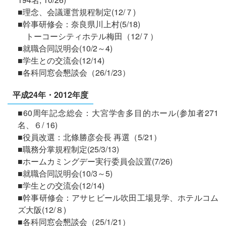
■理念、会議運営規程制定(12/７)
■幹事研修会：奈良県川上村(5/18)
トーコーシティホテル梅田（12/７）
■就職合同説明会(10/2～4)
■学生との交流会(12/14)
■各科同窓会懇談会（26/1/23）
平成24年・2012年度
■60周年記念総会：大宮学舎多目的ホール(参加者271
名、６/ 16)
■役員改選：北條勝彦会長 再選（5/21）
■職務分掌規程制定(25/3/13)
■ホームカミングデー実行委員会設置(7/26)
■就職合同説明会(10/3～5)
■学生との交流会(12/14)
■幹事研修会：アサヒビール吹田工場見学、ホテルコム
ズ大阪(12/８)
■各科同窓会懇談会（25/1/21）