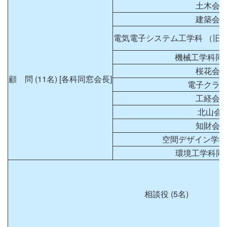
土木会（
建築会（
電気電子システム工学科 （旧
機械工学科同
桜花会（
顧 問 (11名) [各科同窓会長]
電子クラブ
工経会（
北山会（
知財会（
空間デザイン学科
環境工学科同
相談役 (5名)