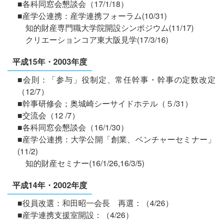
■各科同窓会懇談会（17/1/18）
■産学公連携：産学連携フォーラム(10/31)
知的財産専門職大学院開設シンポジウム(11/17)
クリエーションコア東大阪見学(17/3/16)
平成15年・2003年度
■会則：「参与」役制定、常任幹事・幹事の定数改定
（12/7）
■幹事研修会；奥城崎シーサイドホテル（５/31）
■交流会（12 /7）
■各科同窓会懇談会（16/1/30）
■産学公連携：大学公開「創業、ベンチャーセミナー」
(11/2)
知的財産セミナー(16/1/26,16/3/5)
平成14年・2002年度
■役員改選：和田昭一会長 再選：（4/26）
■産学連携支援室開設：（4/26）