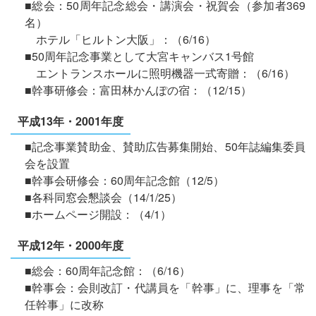
■総会：50周年記念総会・講演会・祝賀会（参加者369
名）
ホテル「ヒルトン大阪」：（6/16）
■50周年記念事業として大宮キャンバス1号館
エントランスホールに照明機器一式寄贈：（6/16）
■幹事研修会：富田林かんぽの宿：（12/15）
平成13年・2001年度
■記念事業賛助金、賛助広告募集開始、50年誌編集委員
会を設置
■幹事会研修会：60周年記念館（12/5）
■各科同窓会懇談会（14/1/25）
■ホームページ開設：（4/1）
平成12年・2000年度
■総会：60周年記念館：（6/16）
■幹事会：会則改訂・代講員を「幹事」に、理事を「常
任幹事」に改称