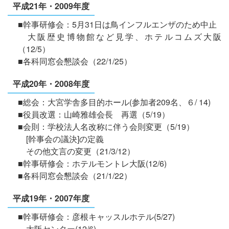
平成21年・2009年度
■幹事研修会：5月31日は鳥インフルエンザのため中止
大阪歴史博物館など見学、ホテルコムズ大阪
（12/5）
■各科同窓会懇談会（22/1/25）
平成20年・2008年度
■総会：大宮学舎多目的ホール(参加者209名、６/ 14)
■役員改選：山崎雅雄会長 再選（5/19）
■会則：学校法人名改称に伴う会則変更（5/19）
[幹事会の議決]の定義
その他文言の変更（21/3/12）
■幹事研修会：ホテルモントレ大阪(12/6)
■各科同窓会懇談会（21/1/22）
平成19年・2007年度
■幹事研修会：彦根キャッスルホテル(5/27)
大阪センター(12/6)