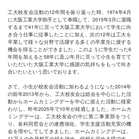
工大校友会活動の12年間を振り返った時、1974年4月
に大阪工業大学助手として奉職して、2015年3月に退職
するまで41年に亘って大阪工業大学において学生に向
き合う仕事に従事したことに加え、次の12年は工大を
卒業して様々な分野で活躍する多くの卒業生に接する
機会を得ることができました。このように学生だった6
年間を加えると58年に及ぶ年月に亘って小生を育てて
いただいた大阪工業大学に感謝の気持ちをもって向き
合いたいという思いでおります。
さて、小生が校友会活動に加わるようになった2014年
の前年2013年から、工大校友会は総会を中心にした活
動からホームカミングデーを中心に据えた活動に様変
わりし、昨年2025年で10年が経過しました。ホームカ
ミングデーは、工大校友会の中に第二事業部をつく
り、各科同窓会との連携強化、学生支援活動充実の機
会を増やしてしてきました。ホームカミングデーは、
11万人の会員相互の絆を強め、信頼を深める場です。