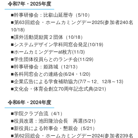
令和7年・2025年度
■幹事研修会：比叡山延暦寺（5/10）
■第63回総会・ホームカミングデー2025(参加者240名
10/18)
■課外活動奨励賞２団体（10/18）
■システムデザイン学科同窓会発足(10/19)
■ホームカミングデーat枚方(11/3)
■学生団体役員らとのランチ会(11/29)
■幹事研修会：姫路城（12/13）
■各科同窓会との連絡会(6/24・1/20)
■企業広告による学食補助協力(7/7～12、12/8～13)
■文化会・体育会創立70周年記念式典(2/21)
令和6年・2024年度
■学院クラブ合流（4/1）
■役員改選：池田隆治会長 再選(5/21)
■新役員による幹事会・懇親会（5/21）
■第62回総会・ホームカミングデー2024(参加者239名