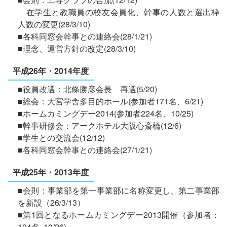
在学生と教職員の校友会員化、幹事の人数と選出枠
人数の変更(28/3/10)
■各科同窓会幹事との連絡会(28/1/21)
■理念、運営方針の改定(28/3/10)
平成26年・2014年度
■役員改選：北條勝彦会長 再選(5/20)
■総会：大宮学舎多目的ホール(参加者171名、6/21)
■ホームカミングデー2014(参加者224名、10/25)
■幹事研修会：アークホテル大阪心斎橋(12/6)
■学生との交流会(12/12)
■各科同窓会幹事との連絡会(27/1/21)
平成25年・2013年度
■会則：事業部を第一事業部に名称変更し、第二事業部
を新設（26/3/13）
■第1回となるホームカミングデー2013開催（参加者：
194名, 10/26)