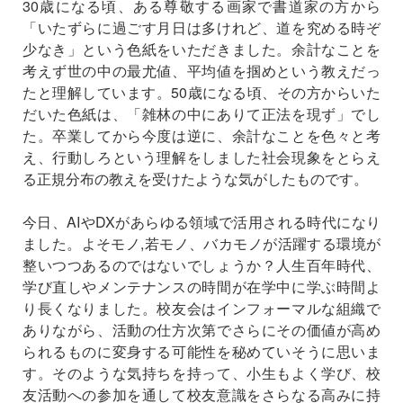
30歳になる頃、ある尊敬する画家で書道家の方から
「いたずらに過ごす月日は多けれど、道を究める時ぞ
少なき」という色紙をいただきました。余計なことを
考えず世の中の最尤値、平均値を掴めという教えだっ
たと理解しています。50歳になる頃、その方からいた
だいた色紙は、「雑林の中にありて正法を現ず」でし
た。卒業してから今度は逆に、余計なことを色々と考
え、行動しろという理解をしました社会現象をとらえ
る正規分布の教えを受けたような気がしたものです。
今日、AIやDXがあらゆる領域で活用される時代になり
ました。よそモノ,若モノ、バカモノが活躍する環境が
整いつつあるのではないでしょうか？人生百年時代、
学び直しやメンテナンスの時間が在学中に学ぶ時間よ
り長くなりました。校友会はインフォーマルな組織で
ありながら、活動の仕方次第でさらにその価値が高め
られるものに変身する可能性を秘めていそうに思いま
す。そのような気持ちを持って、小生もよく学び、校
友活動への参加を通して校友意識をさらなる高みに持