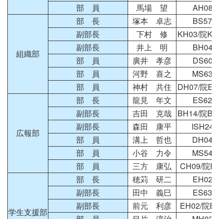
部 員
馬場 望
AH08
部 長
塚本 卓志
BS57
副部長
下村 修
KH03/院KH
副部長
井上 明
BH04
組織部
部 員
廣井 孝彦
DS60
部 員
河野 喜之
MS63
部 員
神村 共住
DH07/院EH
部 長
龍見 年文
ES62
副部長
吉田 克哉
BH14/院BH
副部長
森田 康平
ISH24
広報部
部 員
溝上 哲也
DH04
部 員
小谷 力令
MS54
部 員
三方 康弘
CH09/院H
部 長
穂苅 研二
EH02
副部長
田中 義巳
ES63
副部長
前元 利彦
EH02/院E
学生支援部
部 員
目片 淳治
MH02