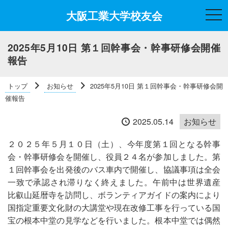
大阪工業大学校友会
t
o
g
g
l
2025年5月10日 第１回幹事会・幹事研修会開催
e
報告
n
a
v
i
トップ
お知らせ
2025年5月10日 第１回幹事会・幹事研修会開
g
a
催報告
t
i
2025.05.14
お知らせ
o
n
２０２５年５月１０日（土）、今年度第１回となる幹事
会・幹事研修会を開催し、役員２４名が参加しました。第
１回幹事会を出発後のバス車内で開催し、協議事項は全会
一致で承認され滞りなく終えました。午前中は世界遺産
比叡山延暦寺を訪問し、ボランティアガイドの案内により
国指定重要文化財の大講堂や現在改修工事を行っている国
宝の根本中堂の見学などを行いました。根本中堂では偶然