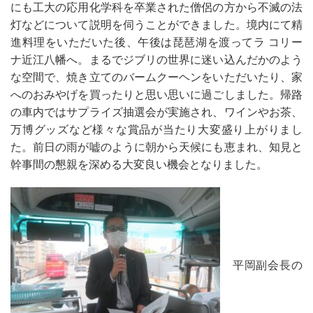
にも工大の応用化学科を卒業された僧侶の方から不滅の法
灯などについて説明を伺うことができました。境内にて精
進料理をいただいた後、午後は琵琶湖を渡ってラ コリー
ナ近江八幡へ。まるでジブリの世界に迷い込んだかのよう
な空間で、焼き立てのバームクーヘンをいただいたり、家
へのおみやげを買ったりと思い思いに過ごしました。帰路
の車内ではサプライズ抽選会が実施され、ワインやお茶、
万博グッズなど様々な賞品が当たり大変盛り上がりまし
た。前日の雨が嘘のように朝から天候にも恵まれ、知見と
幹事間の懇親を深める大変良い機会となりました。
平岡副会長の