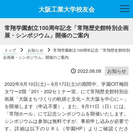
大阪工業大学校友会
t
o
g
g
l
常翔学園創立100周年記念「常翔歴史館特別企画
e
展・シンポジウム」開催のご案内
n
a
v
i
トップ
お知らせ
常翔学園創立100周年記念「常翔歴史館特別
g
a
企画展・シンポジウム」開催のご案内
t
i
2022.08.08
お知らせ
o
n
2022年9月10日(土)～9月17日(土)の期間中、学園OIT梅田
タワー2階「201・202セミナー室」にて常翔歴史館特別企
画展「大阪まちづくりの軌跡と文化～大大阪を中心に～」
を開催します（申込不要）。また、9月11日（日）には、
「常翔ホール」にて記念シンポジウムを開催いたします。
シンポジウムは参加は無料ですが、事前申し込みが必要で
す。詳細は以下のＵＲＬ（学園HP）よりご確認くださ